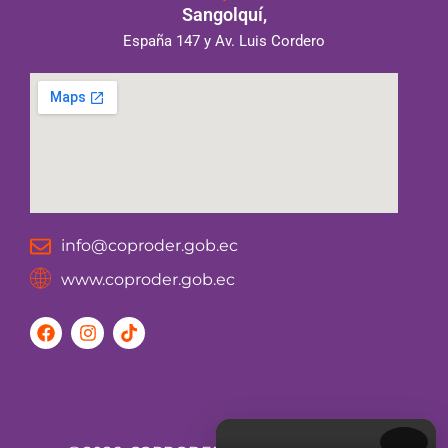
Sangolquí,
España 147 y Av. Luis Cordero
info@coproder.gob.ec
www.coproder.gob.ec
F
I
T
a
n
i
c
s
k
e
t
t
b
a
o
o
g
k
o
r