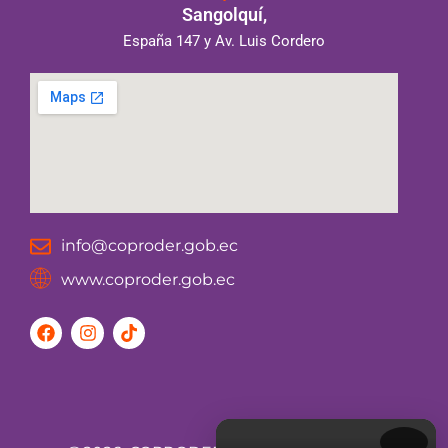
Sangolquí,
España 147 y Av. Luis Cordero
info@coproder.gob.ec
www.coproder.gob.ec
F
I
T
a
n
i
c
s
k
e
t
t
b
a
o
o
g
k
o
r