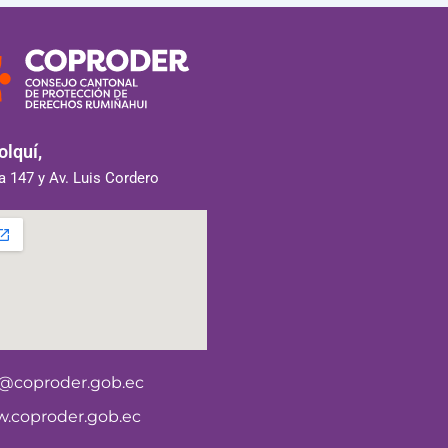
lquí,
 147 y Av. Luis Cordero
o@coproder.gob.ec
.coproder.gob.ec