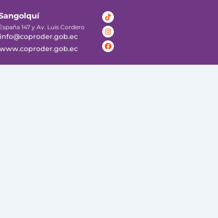
Tiktok
Instagram
Facebook
Sangolquí
España 147 y Av. Luis Cordero
info@coproder.gob.ec
www.coproder.gob.ec