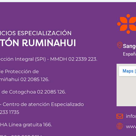
ICIOS ESPECIALIZACIÓN
NTÓN RUMIÑAHUI
Sango
España
ección Integral (SPI) - MMDH 02 2339 223.
de Protección de
iñahui 02 2085 126.
a de Cotogchoa 02 2085 126.
Centro de atención Especializado
233 1735
inf
 Línea gratuita 166.
www