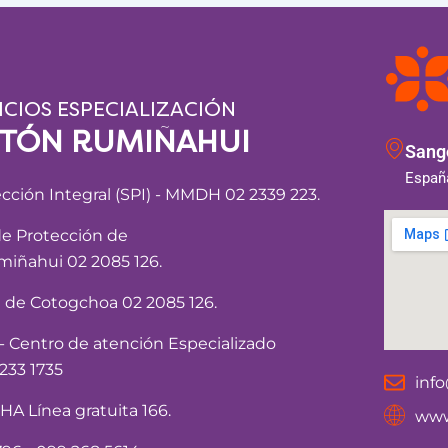
ICIOS ESPECIALIZACIÓN
NTÓN RUMIÑAHUI
Sango
España
ección Integral (SPI) - MMDH 02 2339 223.
de Protección de
iñahui 02 2085 126.
a de Cotogchoa 02 2085 126.
Centro de atención Especializado
233 1735
inf
 Línea gratuita 166.
www