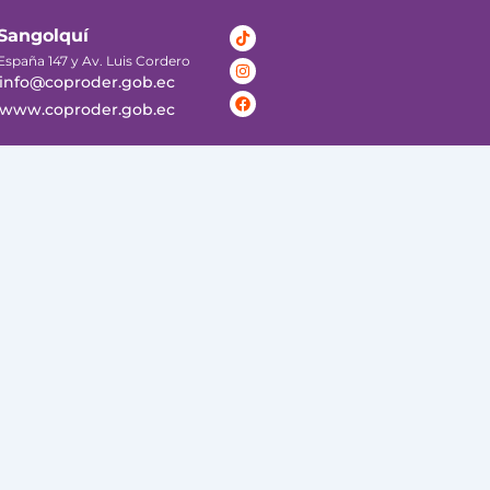
Tiktok
Instagram
Facebook
Sangolquí
España 147 y Av. Luis Cordero
info@coproder.gob.ec
www.coproder.gob.ec