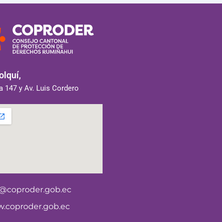
lquí,
 147 y Av. Luis Cordero
o@coproder.gob.ec
.coproder.gob.ec