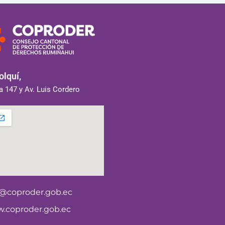
lquí,
 147 y Av. Luis Cordero
o@coproder.gob.ec
.coproder.gob.ec