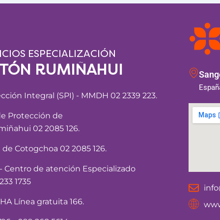
ICIOS ESPECIALIZACIÓN
NTÓN RUMIÑAHUI
Sango
España
ección Integral (SPI) - MMDH 02 2339 223.
de Protección de
iñahui 02 2085 126.
a de Cotogchoa 02 2085 126.
Centro de atención Especializado
233 1735
inf
 Línea gratuita 166.
www