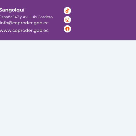
Tiktok
Instagram
Facebook
Sangolquí
España 147 y Av. Luis Cordero
info@coproder.gob.ec
www.coproder.gob.ec