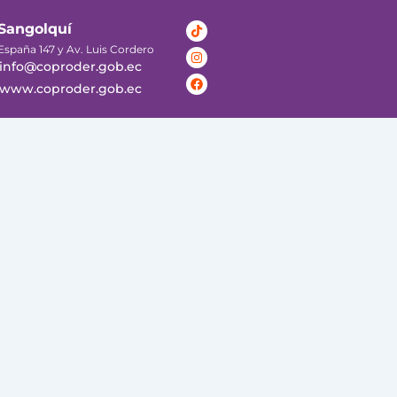
Tiktok
Instagram
Facebook
Sangolquí
España 147 y Av. Luis Cordero
info@coproder.gob.ec
www.coproder.gob.ec