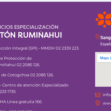
ICIOS ESPECIALIZACIÓN
NTÓN RUMIÑAHUI
Sango
España
ección Integral (SPI) - MMDH 02 2339 223.
de Protección de
iñahui 02 2085 126.
a de Cotogchoa 02 2085 126.
Centro de atención Especializado
233 1735
inf
 Línea gratuita 166.
www