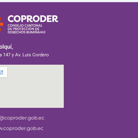
lquí,
 147 y Av. Luis Cordero
o@coproder.gob.ec
.coproder.gob.ec