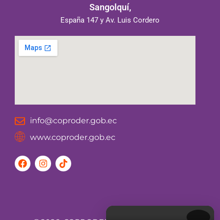
Sangolquí,
España 147 y Av. Luis Cordero
info@coproder.gob.ec
www.coproder.gob.ec
F
I
T
a
n
i
c
s
k
e
t
t
b
a
o
o
g
k
o
r