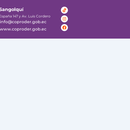
Tiktok
Instagram
Facebook
Sangolquí
España 147 y Av. Luis Cordero
info@coproder.gob.ec
www.coproder.gob.ec