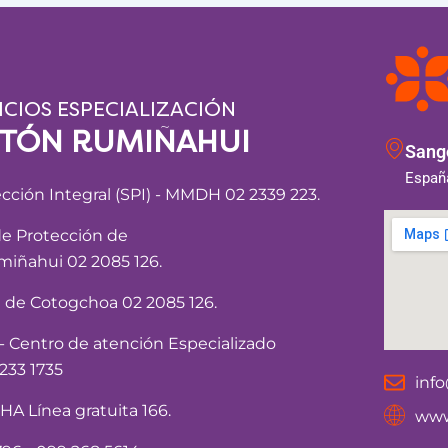
ICIOS ESPECIALIZACIÓN
NTÓN RUMIÑAHUI
Sango
España
ección Integral (SPI) - MMDH 02 2339 223.
de Protección de
iñahui 02 2085 126.
a de Cotogchoa 02 2085 126.
Centro de atención Especializado
233 1735
inf
 Línea gratuita 166.
www