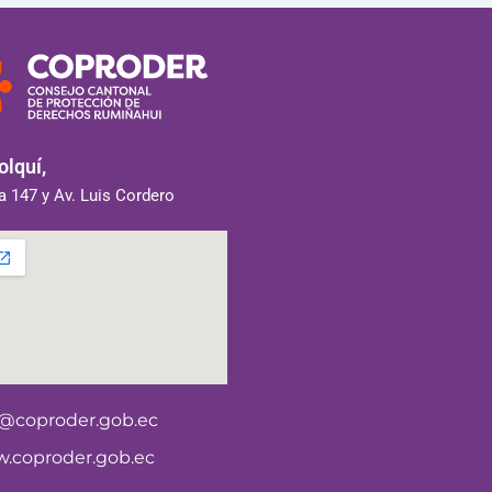
lquí,
 147 y Av. Luis Cordero
o@coproder.gob.ec
.coproder.gob.ec