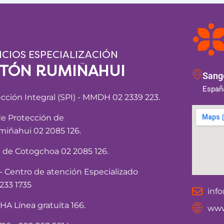
ICIOS ESPECIALIZACIÓN
NTÓN RUMIÑAHUI
Sango
España
ección Integral (SPI) - MMDH 02 2339 223.
de Protección de
iñahui 02 2085 126.
a de Cotogchoa 02 2085 126.
Centro de atención Especializado
233 1735
inf
 Línea gratuita 166.
www