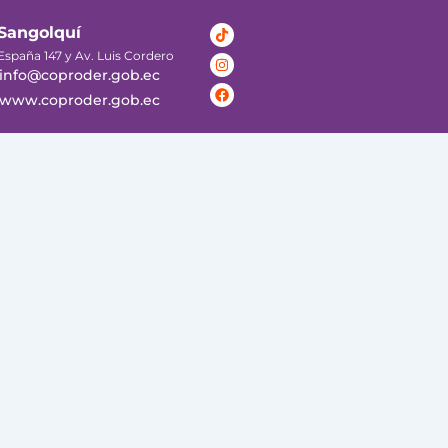
Tiktok
Instagram
Facebook
Sangolquí
España 147 y Av. Luis Cordero
info@coproder.gob.ec
www.coproder.gob.ec