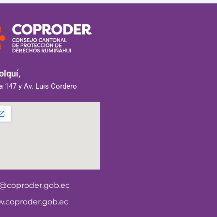
lquí,
 147 y Av. Luis Cordero
o@coproder.gob.ec
.coproder.gob.ec