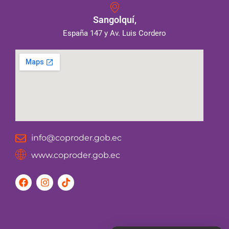
Sangolquí,
España 147 y Av. Luis Cordero
info@coproder.gob.ec
www.coproder.gob.ec
F
I
T
a
n
i
c
s
k
e
t
t
b
a
o
o
g
k