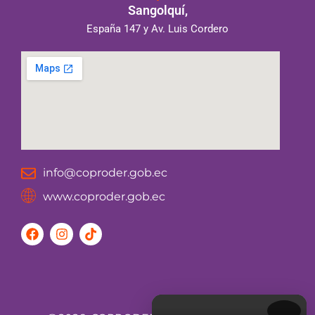
Sangolquí,
España 147 y Av. Luis Cordero
info@coproder.gob.ec
www.coproder.gob.ec
F
I
T
a
n
i
c
s
k
e
t
t
b
a
o
o
g
k
o
r