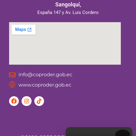
Sangolquí,
España 147 y Av. Luis Cordero
info@coproder.gob.ec
www.coproder.gob.ec
F
I
T
a
n
i
c
s
k
e
t
t
b
a
o
o
g
k
o
r