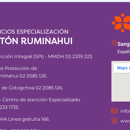
ICIOS ESPECIALIZACIÓN
NTÓN RUMIÑAHUI
Sango
España
ección Integral (SPI) - MMDH 02 2339 223.
de Protección de
iñahui 02 2085 126.
a de Cotogchoa 02 2085 126.
Centro de atención Especializado
233 1735
inf
 Línea gratuita 166.
www