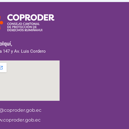
lquí,
 147 y Av. Luis Cordero
o@coproder.gob.ec
.coproder.gob.ec