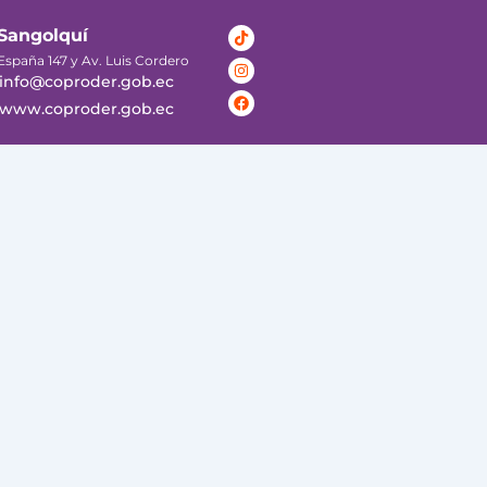
Tiktok
Instagram
Facebook
Sangolquí
España 147 y Av. Luis Cordero
info@coproder.gob.ec
www.coproder.gob.ec