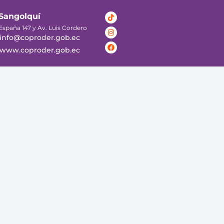
Tiktok
Instagram
Facebook
Sangolquí
España 147 y Av. Luis Cordero
info@coproder.gob.ec
www.coproder.gob.ec