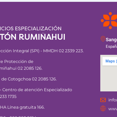
ICIOS ESPECIALIZACIÓN
NTÓN RUMIÑAHUI
Sango
España
ección Integral (SPI) - MMDH 02 2339 223.
de Protección de
iñahui 02 2085 126.
a de Cotogchoa 02 2085 126.
Centro de atención Especializado
233 1735
inf
 Línea gratuita 166.
www