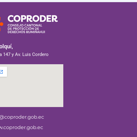
lquí,
 147 y Av. Luis Cordero
o@coproder.gob.ec
.coproder.gob.ec