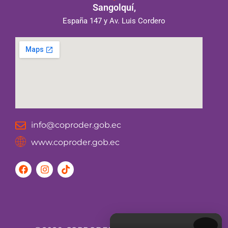
Sangolquí,
España 147 y Av. Luis Cordero
info@coproder.gob.ec
www.coproder.gob.ec
F
I
T
a
n
i
c
s
k
e
t
t
b
a
o
o
g
k
o
r