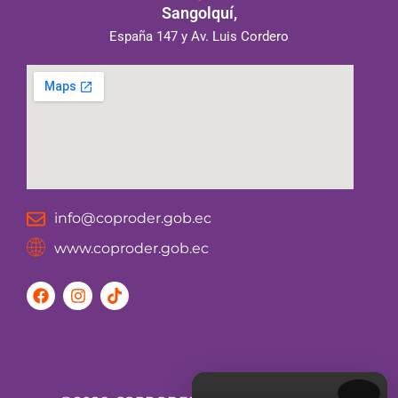
Sangolquí,
España 147 y Av. Luis Cordero
info@coproder.gob.ec
www.coproder.gob.ec
F
I
T
a
n
i
c
s
k
e
t
t
b
a
o
o
g
k
o
r