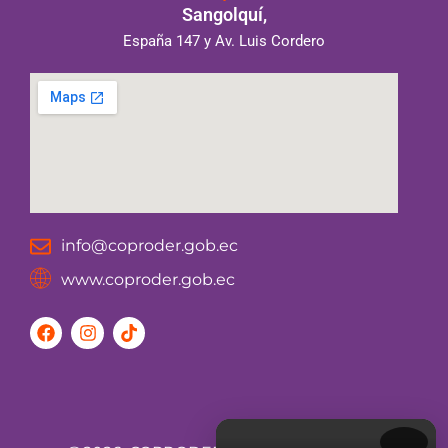
Sangolquí,
España 147 y Av. Luis Cordero
info@coproder.gob.ec
www.coproder.gob.ec
F
I
T
a
n
i
c
s
k
e
t
t
b
a
o
o
g
k
o
r