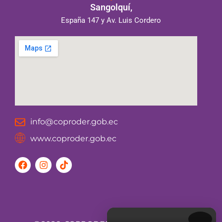
Sangolquí,
España 147 y Av. Luis Cordero
info@coproder.gob.ec
www.coproder.gob.ec
F
I
T
a
n
i
c
s
k
e
t
t
b
a
o
o
g
k
o
r