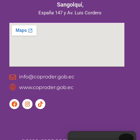
Sangolquí,
España 147 y Av. Luis Cordero
info@coproder.gob.ec
www.coproder.gob.ec
F
I
T
a
n
i
c
s
k
e
t
t
b
a
o
o
g
k
o
r