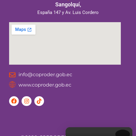
Sangolquí,
España 147 y Av. Luis Cordero
info@coproder.gob.ec
www.coproder.gob.ec
F
I
T
a
n
i
c
s
k
e
t
t
b
a
o
o
g
k
o
r