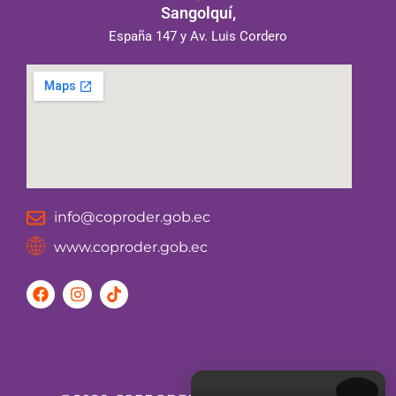
Sangolquí,
España 147 y Av. Luis Cordero
info@coproder.gob.ec
www.coproder.gob.ec
F
I
T
a
n
i
c
s
k
e
t
t
b
a
o
o
g
k
o
r