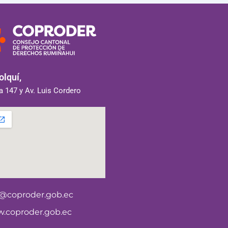
lquí,
 147 y Av. Luis Cordero
o@coproder.gob.ec
.coproder.gob.ec