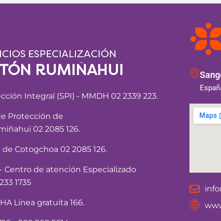
ICIOS ESPECIALIZACIÓN
NTÓN RUMIÑAHUI
Sango
España
ección Integral (SPI) - MMDH 02 2339 223.
de Protección de
iñahui 02 2085 126.
a de Cotogchoa 02 2085 126.
Centro de atención Especializado
233 1735
inf
 Línea gratuita 166.
www