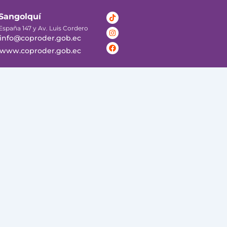
Tiktok
Instagram
Facebook
Sangolquí
España 147 y Av. Luis Cordero
info@coproder.gob.ec
www.coproder.gob.ec