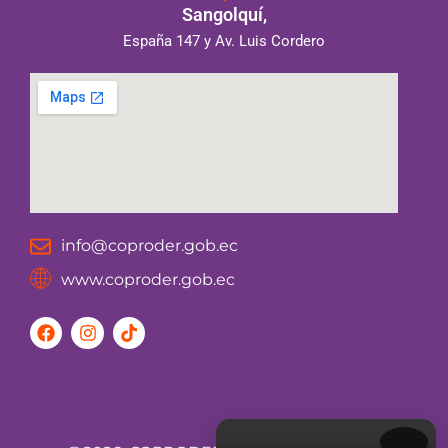
Sangolquí,
España 147 y Av. Luis Cordero
info@coproder.gob.ec
www.coproder.gob.ec
F
I
T
a
n
i
c
s
k
e
t
t
b
a
o
o
g
k
o
r