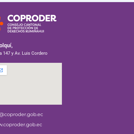
lquí,
 147 y Av. Luis Cordero
o@coproder.gob.ec
.coproder.gob.ec