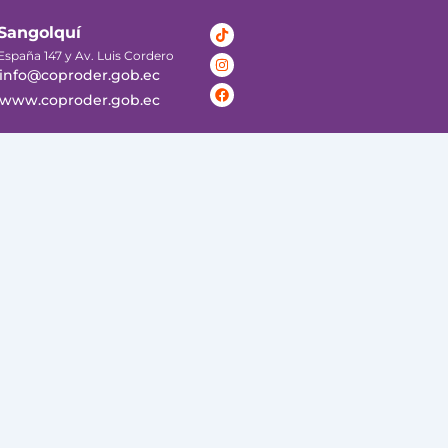
Tiktok
Instagram
Facebook
Sangolquí
España 147 y Av. Luis Cordero
info@coproder.gob.ec
www.coproder.gob.ec