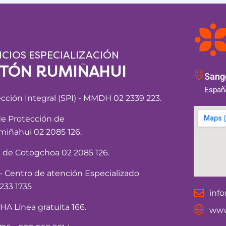
ICIOS ESPECIALIZACIÓN
NTÓN RUMIÑAHUI
Sango
España
ección Integral (SPI) - MMDH 02 2339 223.
de Protección de
iñahui 02 2085 126.
a de Cotogchoa 02 2085 126.
Centro de atención Especializado
233 1735
inf
 Línea gratuita 166.
www