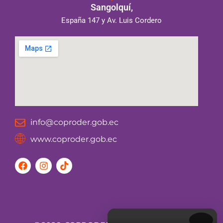
Sangolquí,
España 147 y Av. Luis Cordero
info@coproder.gob.ec
www.coproder.gob.ec
F
I
T
a
n
i
c
s
k
e
t
t
b
a
o
o
g
k
o
r