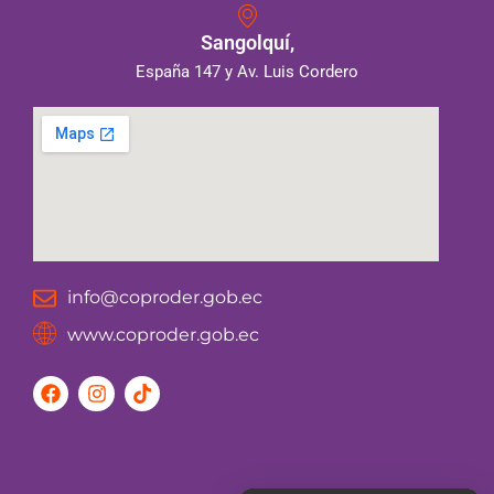
Sangolquí,
España 147 y Av. Luis Cordero
info@coproder.gob.ec
www.coproder.gob.ec
F
I
T
a
n
i
c
s
k
e
t
t
b
a
o
o
g
k