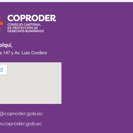
lquí,
 147 y Av. Luis Cordero
o@coproder.gob.ec
.coproder.gob.ec