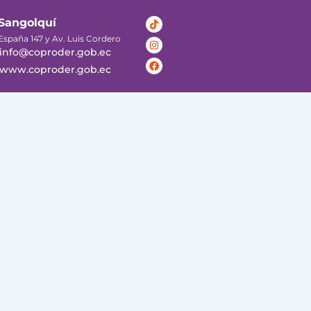
Tiktok
Instagram
Facebook
Sangolquí
España 147 y Av. Luis Cordero
info@coproder.gob.ec
www.coproder.gob.ec