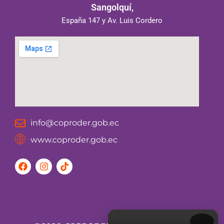
Sangolquí,
España 147 y Av. Luis Cordero
info@coproder.gob.ec
www.coproder.gob.ec
F
I
T
a
n
i
c
s
k
e
t
t
b
a
o
o
g
k
o
r