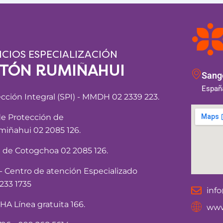
ICIOS ESPECIALIZACIÓN
NTÓN RUMIÑAHUI
Sango
España
ección Integral (SPI) - MMDH 02 2339 223.
de Protección de
iñahui 02 2085 126.
a de Cotogchoa 02 2085 126.
Centro de atención Especializado
233 1735
inf
 Línea gratuita 166.
www