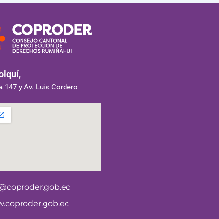
lquí,
 147 y Av. Luis Cordero
o@coproder.gob.ec
.coproder.gob.ec