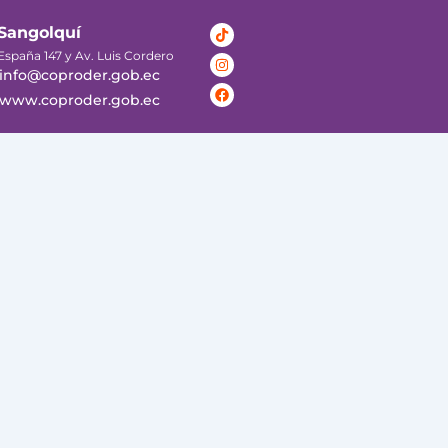
Tiktok
Instagram
Facebook
Sangolquí
España 147 y Av. Luis Cordero
info@coproder.gob.ec
www.coproder.gob.ec