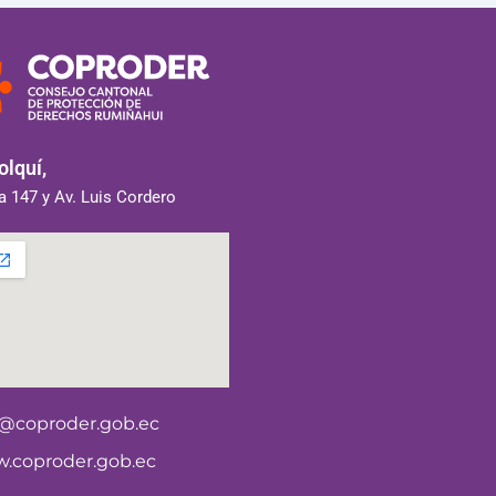
lquí,
 147 y Av. Luis Cordero
o@coproder.gob.ec
.coproder.gob.ec