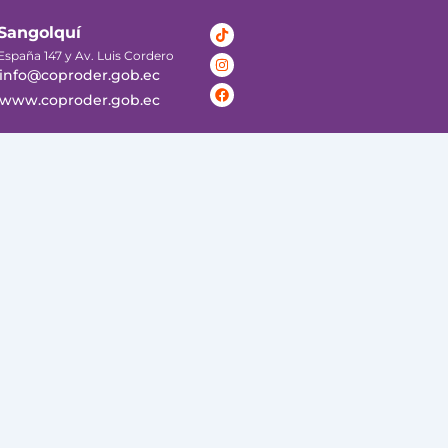
Tiktok
Instagram
Facebook
Sangolquí
España 147 y Av. Luis Cordero
info@coproder.gob.ec
www.coproder.gob.ec