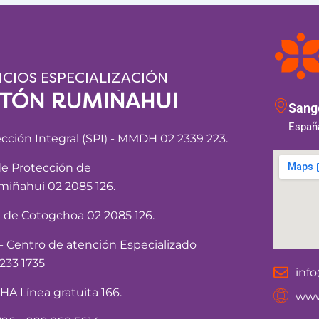
ICIOS ESPECIALIZACIÓN
NTÓN RUMIÑAHUI
Sango
España
ección Integral (SPI) - MMDH 02 2339 223.
de Protección de
iñahui 02 2085 126.
a de Cotogchoa 02 2085 126.
Centro de atención Especializado
233 1735
inf
 Línea gratuita 166.
www