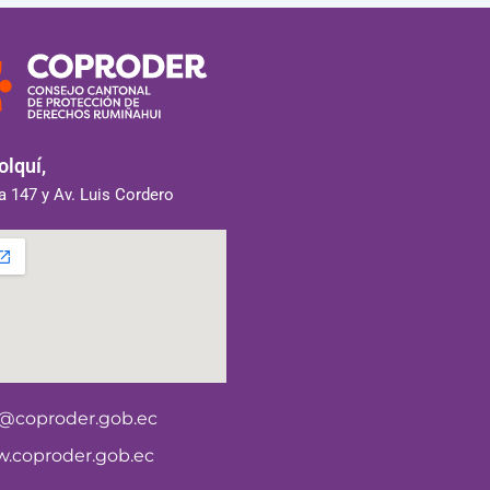
lquí,
 147 y Av. Luis Cordero
o@coproder.gob.ec
.coproder.gob.ec