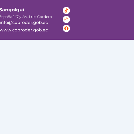
Tiktok
Instagram
Facebook
Sangolquí
España 147 y Av. Luis Cordero
info@coproder.gob.ec
www.coproder.gob.ec