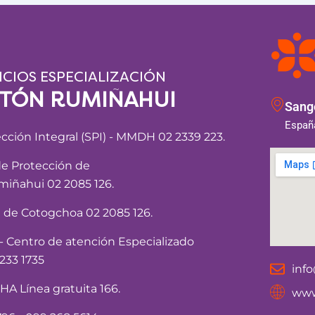
ICIOS ESPECIALIZACIÓN
NTÓN RUMIÑAHUI
Sango
España
ección Integral (SPI) - MMDH 02 2339 223.
de Protección de
iñahui 02 2085 126.
a de Cotogchoa 02 2085 126.
Centro de atención Especializado
233 1735
inf
 Línea gratuita 166.
www