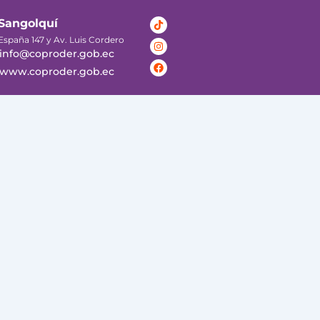
Tiktok
Instagram
Facebook
Sangolquí
España 147 y Av. Luis Cordero
info@coproder.gob.ec
www.coproder.gob.ec