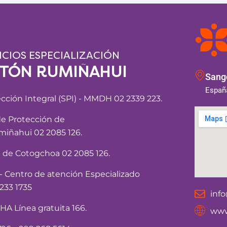
ICIOS ESPECIALIZACIÓN
NTÓN RUMIÑAHUI
Sango
España
ección Integral (SPI) - MMDH 02 2339 223.
de Protección de
iñahui 02 2085 126.
a de Cotogchoa 02 2085 126.
Centro de atención Especializado
233 1735
inf
 Línea gratuita 166.
www