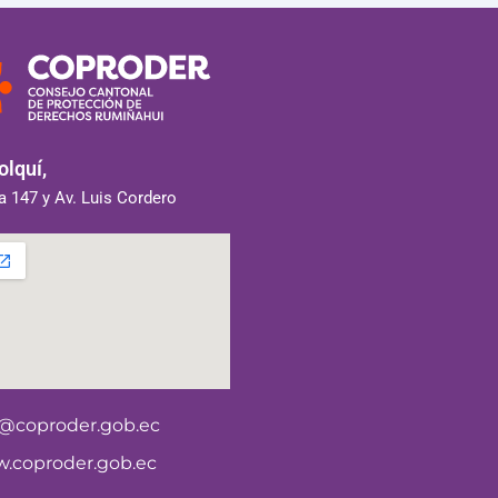
lquí,
 147 y Av. Luis Cordero
o@coproder.gob.ec
.coproder.gob.ec