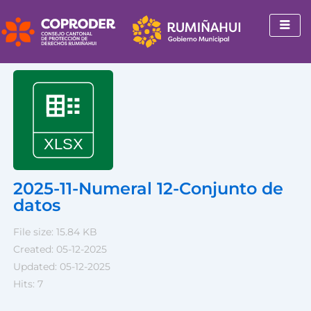
Ir
al
contenido
2025-11-Numeral 12-Conjunto de
datos
File size: 15.84 KB
Created: 05-12-2025
Updated: 05-12-2025
Hits: 7