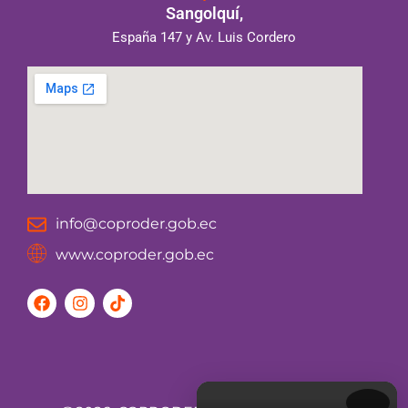
Sangolquí,
España 147 y Av. Luis Cordero
info@coproder.gob.ec
www.coproder.gob.ec
F
I
T
a
n
i
c
s
k
e
t
t
b
a
o
o
g
k
o
r