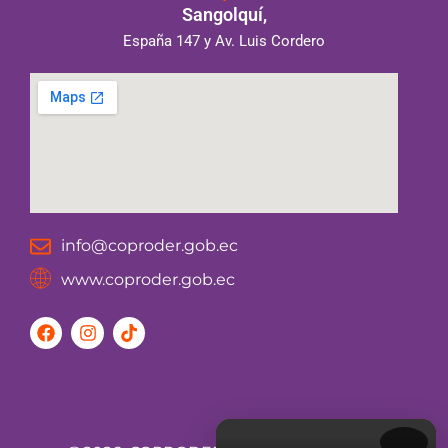
Sangolquí,
España 147 y Av. Luis Cordero
info@coproder.gob.ec
www.coproder.gob.ec
F
I
T
a
n
i
c
s
k
e
t
t
b
a
o
o
g
k
o
r