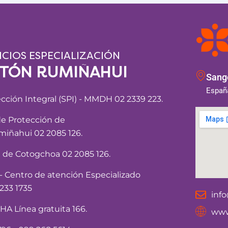
ICIOS ESPECIALIZACIÓN
NTÓN RUMIÑAHUI
Sango
España
ección Integral (SPI) - MMDH 02 2339 223.
de Protección de
iñahui 02 2085 126.
a de Cotogchoa 02 2085 126.
Centro de atención Especializado
233 1735
inf
 Línea gratuita 166.
www