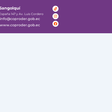
Tiktok
Instagram
Facebook
Sangolquí
España 147 y Av. Luis Cordero
info@coproder.gob.ec
www.coproder.gob.ec