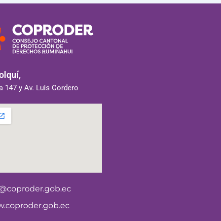
lquí,
 147 y Av. Luis Cordero
o@coproder.gob.ec
.coproder.gob.ec