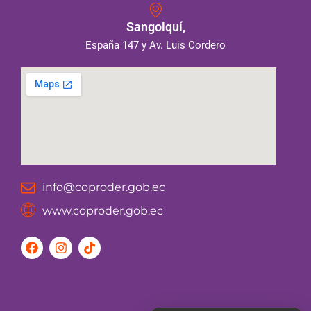
Sangolquí,
España 147 y Av. Luis Cordero
info@coproder.gob.ec
www.coproder.gob.ec
F
I
T
a
n
i
c
s
k
e
t
t
b
a
o
o
g
k