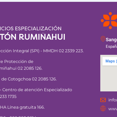
ICIOS ESPECIALIZACIÓN
NTÓN RUMIÑAHUI
Sango
España
ección Integral (SPI) - MMDH 02 2339 223.
de Protección de
iñahui 02 2085 126.
a de Cotogchoa 02 2085 126.
Centro de atención Especializado
233 1735
inf
 Línea gratuita 166.
www