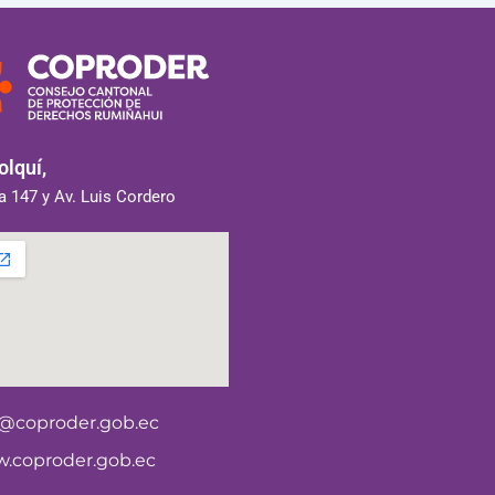
lquí,
 147 y Av. Luis Cordero
o@coproder.gob.ec
.coproder.gob.ec