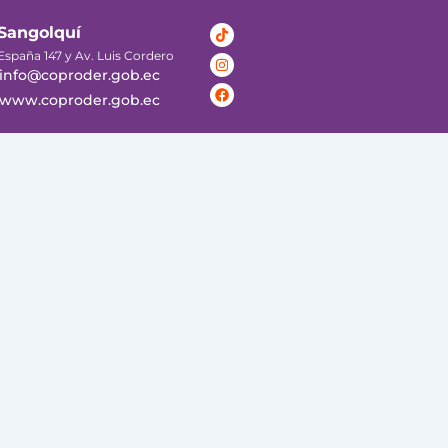
Tiktok
Instagram
Facebook
Sangolquí
España 147 y Av. Luis Cordero
info@coproder.gob.ec
www.coproder.gob.ec