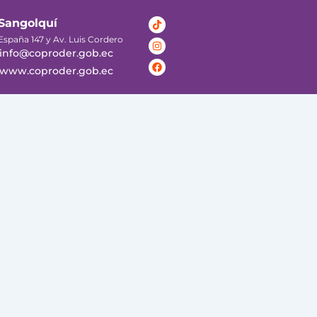
Tiktok
Instagram
Facebook
Sangolquí
España 147 y Av. Luis Cordero
info@coproder.gob.ec
www.coproder.gob.ec