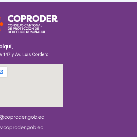
lquí,
 147 y Av. Luis Cordero
o@coproder.gob.ec
.coproder.gob.ec