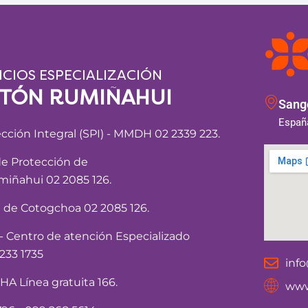
ICIOS ESPECIALIZACIÓN
NTÓN RUMIÑAHUI
Sango
España
ección Integral (SPI) - MMDH 02 2339 223.
de Protección de
iñahui 02 2085 126.
a de Cotogchoa 02 2085 126.
Centro de atención Especializado
233 1735
inf
 Línea gratuita 166.
www