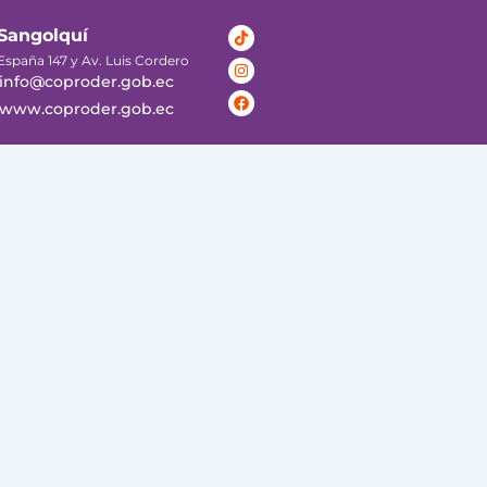
Tiktok
Instagram
Facebook
Sangolquí
España 147 y Av. Luis Cordero
info@coproder.gob.ec
www.coproder.gob.ec