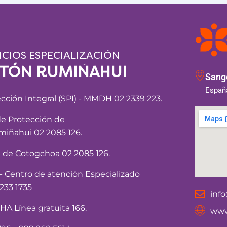
ICIOS ESPECIALIZACIÓN
NTÓN RUMIÑAHUI
Sango
España
ección Integral (SPI) - MMDH 02 2339 223.
de Protección de
iñahui 02 2085 126.
a de Cotogchoa 02 2085 126.
Centro de atención Especializado
233 1735
inf
 Línea gratuita 166.
www