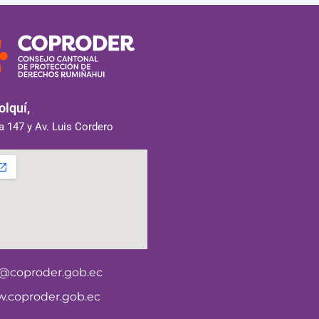
lquí,
 147 y Av. Luis Cordero
o@coproder.gob.ec
.coproder.gob.ec