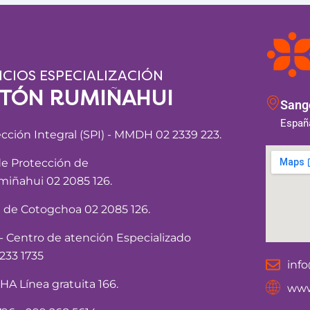
ICIOS ESPECIALIZACIÓN
NTÓN RUMIÑAHUI
Sango
España
ección Integral (SPI) - MMDH 02 2339 223.
de Protección de
iñahui 02 2085 126.
a de Cotogchoa 02 2085 126.
Centro de atención Especializado
233 1735
inf
 Línea gratuita 166.
www