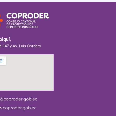
lquí,
 147 y Av. Luis Cordero
o@coproder.gob.ec
.coproder.gob.ec