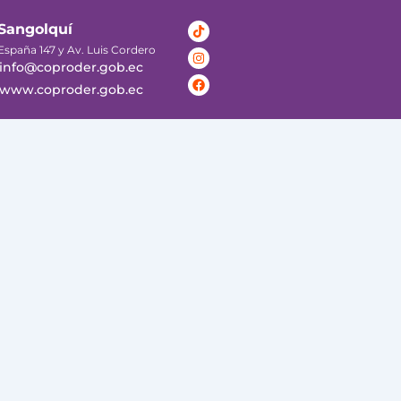
Tiktok
Instagram
Facebook
Sangolquí
España 147 y Av. Luis Cordero
info@coproder.gob.ec
www.coproder.gob.ec