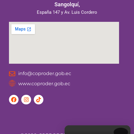
Sangolquí,
España 147 y Av. Luis Cordero
info@coproder.gob.ec
www.coproder.gob.ec
F
I
T
a
n
i
c
s
k
e
t
t
b
a
o
o
g
k
o
r