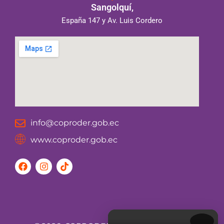
Sangolquí,
España 147 y Av. Luis Cordero
info@coproder.gob.ec
www.coproder.gob.ec
F
I
T
a
n
i
c
s
k
e
t
t
b
a
o
o
g
k
o
r