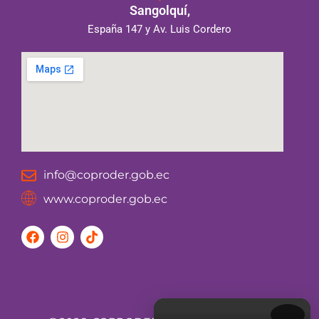
Sangolquí,
España 147 y Av. Luis Cordero
info@coproder.gob.ec
www.coproder.gob.ec
F
I
T
a
n
i
c
s
k
e
t
t
b
a
o
o
g
k
o
r