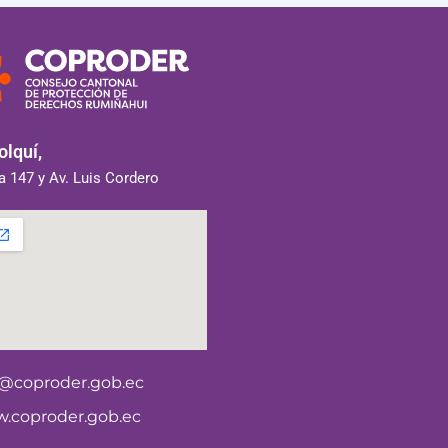
lquí,
 147 y Av. Luis Cordero
o@coproder.gob.ec
.coproder.gob.ec