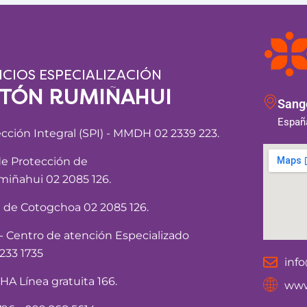
ICIOS ESPECIALIZACIÓN
NTÓN RUMIÑAHUI
Sango
España
ección Integral (SPI) - MMDH 02 2339 223.
de Protección de
iñahui 02 2085 126.
a de Cotogchoa 02 2085 126.
Centro de atención Especializado
233 1735
inf
 Línea gratuita 166.
www