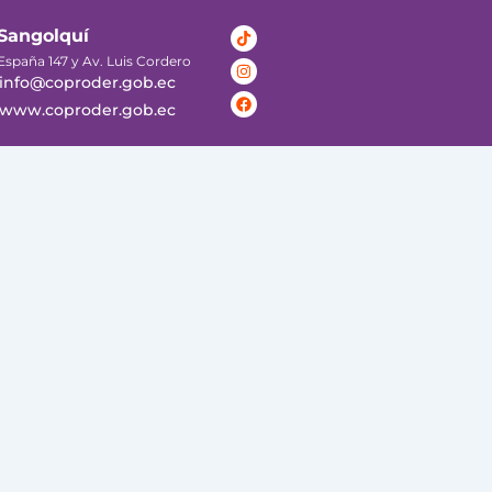
Tiktok
Instagram
Facebook
Sangolquí
España 147 y Av. Luis Cordero
info@coproder.gob.ec
www.coproder.gob.ec