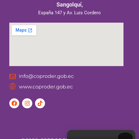
Sangolquí,
España 147 y Av. Luis Cordero
info@coproder.gob.ec
www.coproder.gob.ec
F
I
T
a
n
i
c
s
k
e
t
t
b
a
o
o
g
k
o
r