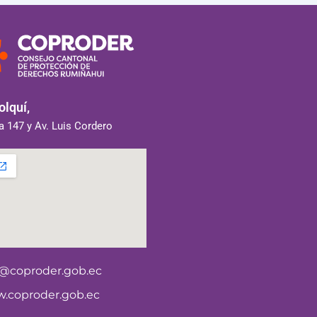
lquí,
 147 y Av. Luis Cordero
o@coproder.gob.ec
.coproder.gob.ec