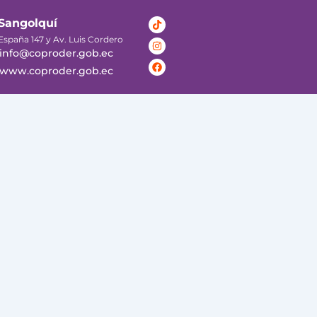
Tiktok
Instagram
Facebook
Sangolquí
España 147 y Av. Luis Cordero
info@coproder.gob.ec
www.coproder.gob.ec