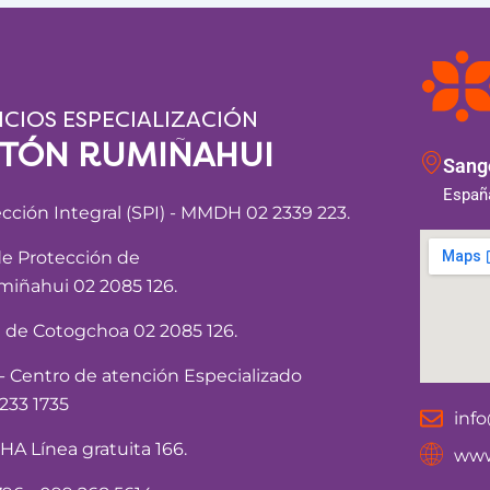
ICIOS ESPECIALIZACIÓN
NTÓN RUMIÑAHUI
Sango
España
ección Integral (SPI) - MMDH 02 2339 223.
de Protección de
iñahui 02 2085 126.
a de Cotogchoa 02 2085 126.
Centro de atención Especializado
233 1735
inf
 Línea gratuita 166.
www