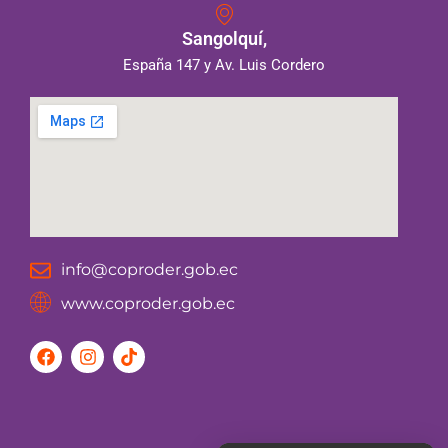
Sangolquí,
España 147 y Av. Luis Cordero
info@coproder.gob.ec
www.coproder.gob.ec
F
I
T
a
n
i
c
s
k
e
t
t
b
a
o
o
g
k