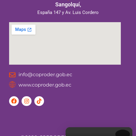
Sangolquí,
España 147 y Av. Luis Cordero
info@coproder.gob.ec
www.coproder.gob.ec
F
I
T
a
n
i
c
s
k
e
t
t
b
a
o
o
g
k
o
r