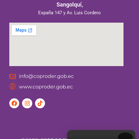
Sangolquí,
España 147 y Av. Luis Cordero
info@coproder.gob.ec
www.coproder.gob.ec
F
I
T
a
n
i
c
s
k
e
t
t
b
a
o
o
g
k
o
r