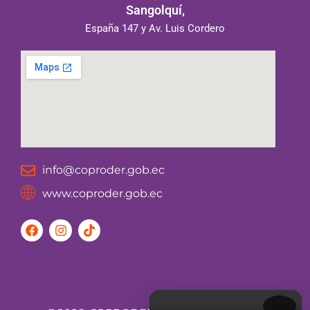
Sangolquí,
España 147 y Av. Luis Cordero
info@coproder.gob.ec
www.coproder.gob.ec
F
I
T
a
n
i
c
s
k
e
t
t
b
a
o
o
g
k
o
r